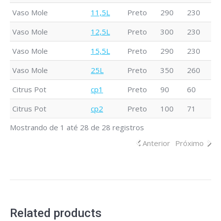
Vaso Mole
11,5L
Preto
290
230
2
Vaso Mole
12,5L
Preto
300
230
2
Vaso Mole
15,5L
Preto
290
230
2
Vaso Mole
25L
Preto
350
260
3
Citrus Pot
cp1
Preto
90
60
2
Citrus Pot
cp2
Preto
100
71
3
Mostrando de 1 até 28 de 28 registros
Anterior
Próximo
Related products