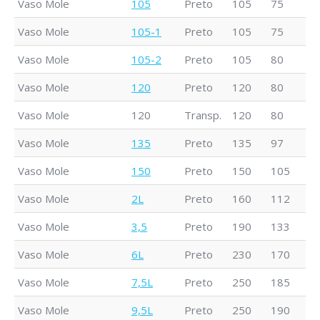
Vaso Mole
105
Preto
105
75
9
Vaso Mole
105-1
Preto
105
75
8
Vaso Mole
105-2
Preto
105
80
1
Vaso Mole
120
Preto
120
80
1
Vaso Mole
120
Transp.
120
80
1
Vaso Mole
135
Preto
135
97
1
Vaso Mole
150
Preto
150
105
1
Vaso Mole
2L
Preto
160
112
1
Vaso Mole
3,5
Preto
190
133
1
Vaso Mole
6L
Preto
230
170
1
Vaso Mole
7,5L
Preto
250
185
2
Vaso Mole
9,5L
Preto
250
190
2