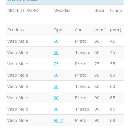
CARACTERÍSTICAS
MOLE JT-AGRO
Medidas
Boca
Fundo
A
TÉCNICAS DOS
VASOS MOLES
Produto
Tipo
Cor
(mm.)
(mm.)
(
Vaso Mole
60
Preto
60
45
5
Vaso Mole
60
Transp.
60
45
5
Vaso Mole
75
Preto
75
55
6
Vaso Mole
80
Preto
80
60
7
Vaso Mole
80
Transp.
80
60
7
Vaso Mole
90
Preto
90
65
7
Vaso Mole
90
Transp.
90
65
7
Vaso Mole
90-2
Preto
90
68
9