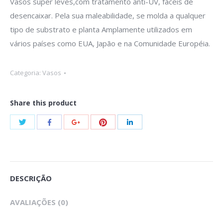
Vasos super leves,com tratamento anti-UV, fáceis de
desencaixar. Pela sua maleabilidade, se molda a qualquer
tipo de substrato e planta Amplamente utilizados em
vários países como EUA, Japāo e na Comunidade Européia.
Categoria:
Vasos
Share this product
Share
Share
Share
Share
Share
with
with
with
with
with
Twitter
Pinterest
Facebook
Google+
LinkedIn
DESCRIÇÃO
AVALIAÇÕES (0)