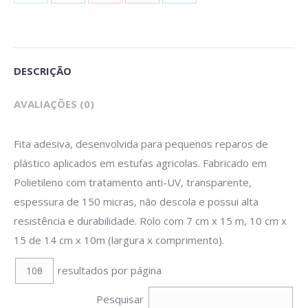
with
with
with
with
with
Twitter
Pinterest
Facebook
Google+
LinkedIn
DESCRIÇÃO
AVALIAÇÕES (0)
Fita adesiva, desenvolvida para pequenos reparos de
plástico aplicados em estufas agricolas. Fabricado em
Polietileno com tratamento anti-UV, transparente,
espessura de 150 micras, não descola e possui alta
resistência e durabilidade. Rolo com 7 cm x 15 m, 10 cm x
15 de 14 cm x 10m (largura x comprimento).
resultados por página
Pesquisar