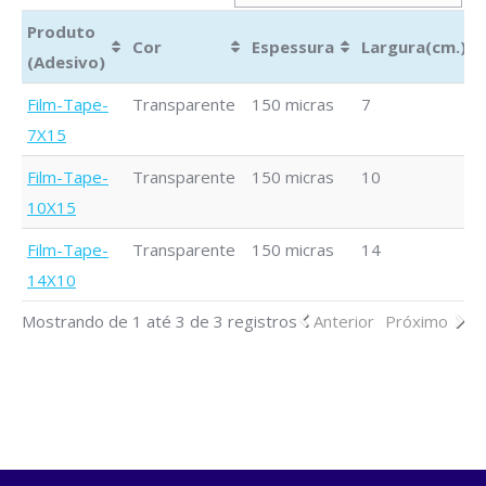
Produto
Cor
Espessura
Largura(cm.)
(Adesivo)
Produto
Cor
Espessura
Largura(cm.)
Film-Tape-
Transparente
150 micras
7
(Adesivo)
7X15
Film-Tape-
Transparente
150 micras
10
10X15
Film-Tape-
Transparente
150 micras
14
14X10
Mostrando de 1 até 3 de 3 registros
Anterior
Próximo